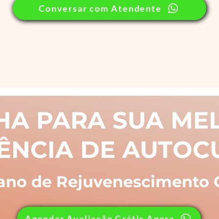
Conversar com Atendente
HA PARA SUA ME
ÊNCIA DE AUTO
ano de Rejuvenescimento
Agendar Avaliação Grátis Agora