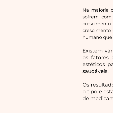
Na maioria d
sofrem com 
crescimento
crescimento 
humano que a
Existem vár
os fatores 
estéticos 
saudáveis.
Os resultad
o tipo e es
de medicame