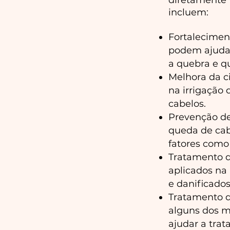
diretamente 
incluem:
Fortalecimen
podem ajudar
a quebra e q
Melhora da c
na irrigação
cabelos.
Prevenção de
queda de cab
fatores como 
Tratamento d
aplicados na
e danificados
Tratamento d
alguns dos m
ajudar a trat