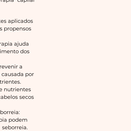
rapia capilar
tes aplicados
os propensos
rapia ajuda
cimento dos
revenir a
 causada por
rientes.
e nutrientes
cabelos secos
borreia:
apia podem
 seborreia.