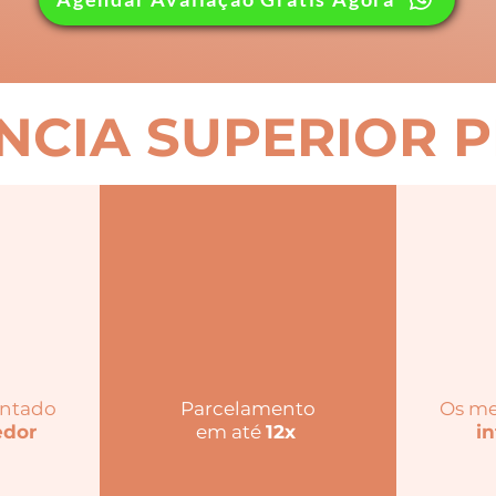
NCIA SUPERIOR 
intado
Parcelamento
Os me
edor
em até
12x
in