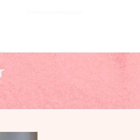
@facedoctordompedro
19 3367 5141
telefone+whatsapp
r